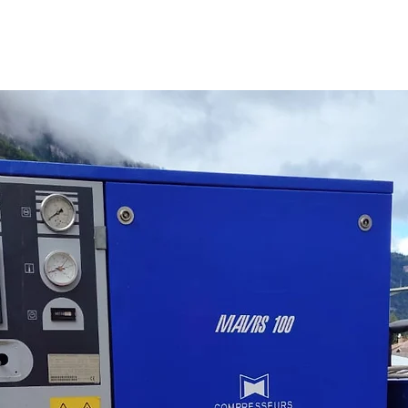
laine d
la cabi
Dimens
hauteur
Soit 40
Possibi
cabine
home, s
kebab e
N’hésit
une étu
projet.
ALGEC
PORTA