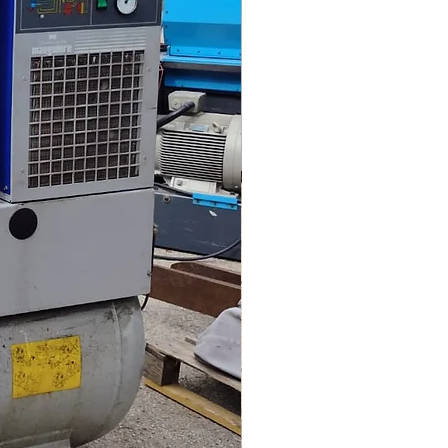
 l'état d'avancement des travaux
et avec la fourniture des plaques
 plafond avec plastique rigide
ré avec toile déco... 17500 € ht
 à déstocker rapidement faire
aisonnable