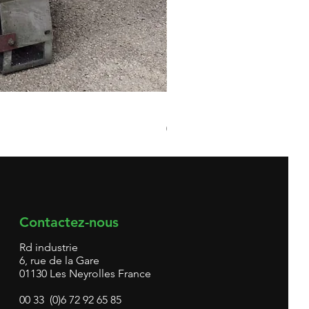
Broyeur matières plastiques 
Prix
0,00 €
Contactez-nous
Rd industrie
6, rue de la Gare
01130 Les Neyrolles France
00 33 (0)6 72 92 65 85