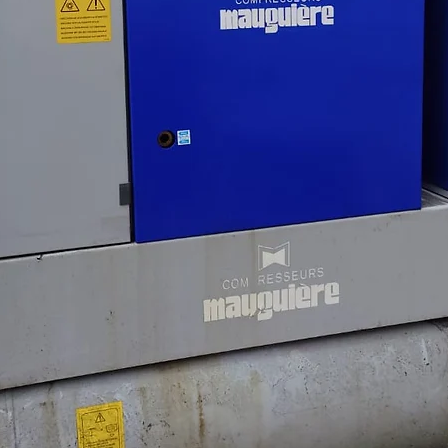
Prix en
actuel 
du faux
et ajou
Produit
offre r