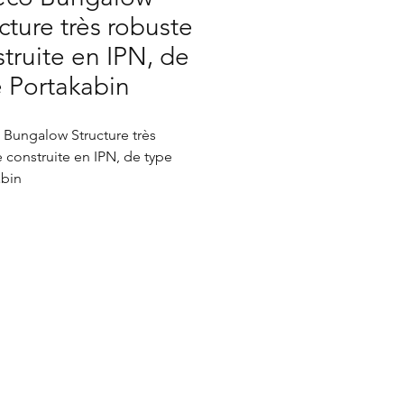
cture très robuste
truite en IPN, de
e Portakabin
 Bungalow Structure très
 construite en IPN, de type
abin
vons utilisés des panneaux de
ch neuf de 10 cm d'épais pour
otés.
cher Bas et le Haut sont
 Contreplaqué et doubler. (soit
sseurs de panneaux de 30 mm)
s bonne isolation à été faite en