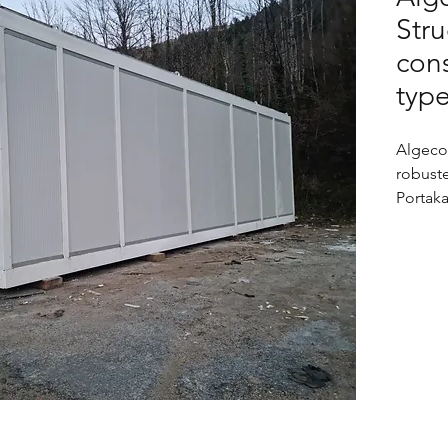
Stru
cons
typ
Algeco
robuste
Portak
Nous a
sandwi
les 4 c
Le plan
Panneau
4 épai
Une trè