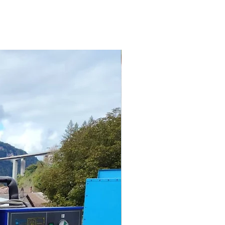
e verre au dessous et dessus de
ne.
ions 4 mètres par 10 mètres
 3.3 mètres.
 ² carres environ.
lités de finir l’aménager de cet
 en habitation genre mobile
tudio, voir bureaux snacks
tc ou local chalet laverie etc...
ez pas à nous consulter pour
de de prix en fonction de votre
O CONTAINER CONTENEUR
KABIN