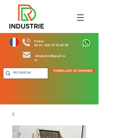
France
00 33 (0)6 72 92 65 85
rdindustrie@gmail.co
m
FORMULAIRE DE DEMANDE