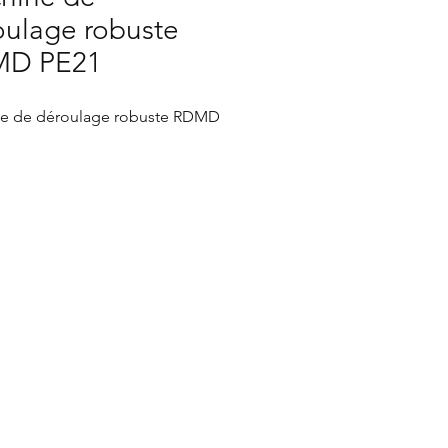
oulage robuste
D PE21
e de déroulage robuste RDMD
achine est utilisé pour le
oulage de caoutchouc
oméré, de liège et d'autres
riaux similaires jusqu'à une
ité de 1000 kg/m³.
double rouleaux presseurs
risés sont utilisés pour
enter le matériau vers la scie à
n.
ervomoteur utilisé pour le
age de l'épaisseur et un guide-