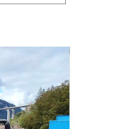
seur à chaque fois.
unité de meulage automatique
êmement puissante avec des
ues de meulage d'un diamètre
220 mm.
puissante unité d'extraction des
sières de meulage adaptée au
age continu.
station de garniture
matique est utilisée pour
arbage des blocs pendant le
ulage.