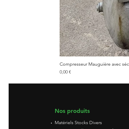
Compresseur Mauguière avec séc
Prix
0,00 €
Nos produits
Matériels Stocks Divers