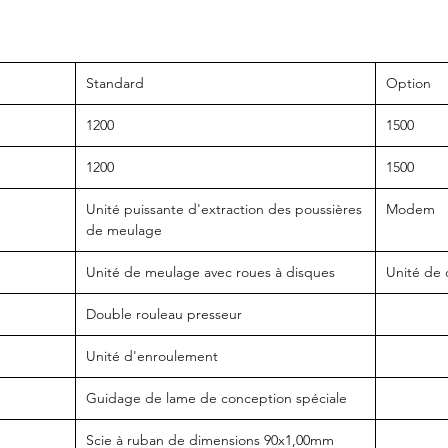
lame
barr
gara
tolé
Standard
Option
L'un
expa
1200
1500
sync
1200
1500
ajus
bobi
Unité puissante d'extraction des poussières
Modem
Chaq
de meulage
entr
pour
Unité de meulage avec roues à disques
Unité de 
supp
Double rouleau presseur
Des 
capt
Unité d'enroulement
pour
de l
Guidage de lame de conception spéciale
dist
de l
Scie à ruban de dimensions 90x1,00mm