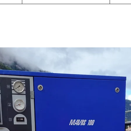
pres
Une 
extr
disq
de 
Une 
pous
meul
Une 
pneu
l'éb
déro