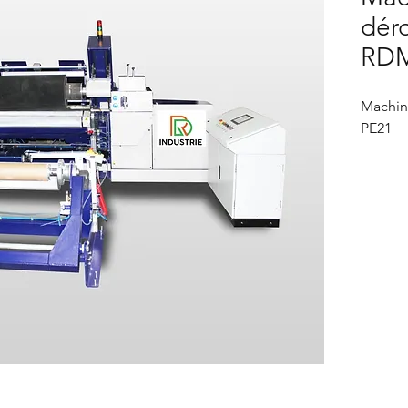
dér
RDM
Machin
PE21
La m
dér
aggl
maté
dens
Des 
moto
alim
ruba
Un s
régl