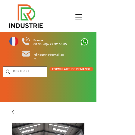
France
00 33 (0)6 72 92 65 85
rdindustrie@gmail.co
m
FORMULAIRE DE DEMANDE