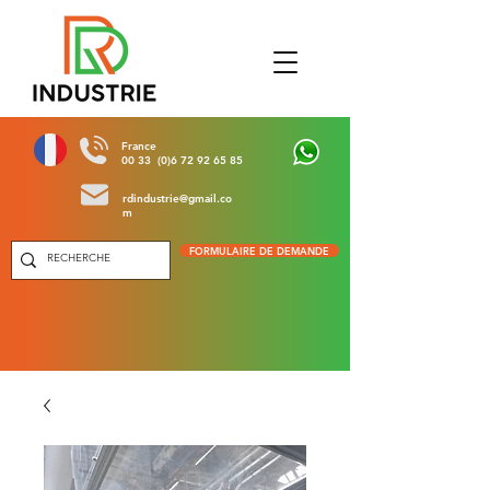
France
00 33 (0)6 72 92 65 85
rdindustrie@gmail.co
m
FORMULAIRE DE DEMANDE