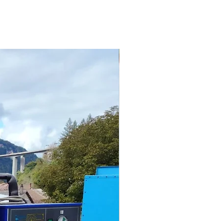
e aussi d'utiliser comme abris
rrain vu les temps qui court...
on : L. 6.66 mètres x l. 2 mètres
16 mètres intérieur : hauteur 2.5
x 2 mètres
tructure 20 tonnes prévoir grue
ment et déchargement
à neuf environ 14 000 €
rs Taxe