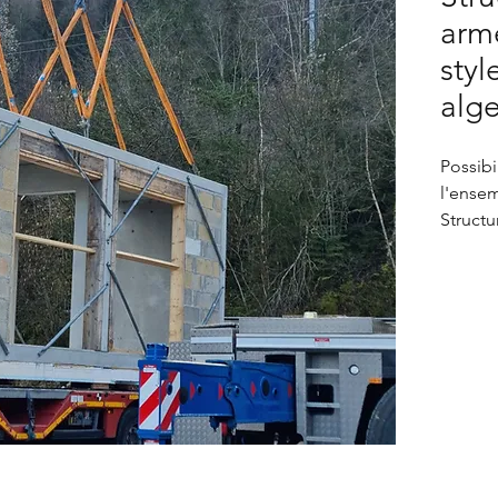
arm
sty
alg
Possib
l'ensem
Structu
robust
contai
Etat NE
local t
cet str
béton p
d'un é
garage
Posabl
besoin