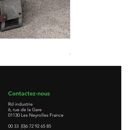
Broyeur matières plastiques 
Prix
0,00 €
Contactez-nous
Rd industrie
6, rue de la Gare
01130 Les Neyrolles France
00 33 (0)6 72 92 65 85