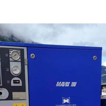
Possibl
sous te
Dimensi
x H. 3.
mètres 
Poids s
charge
Valeur 
Prix Ho