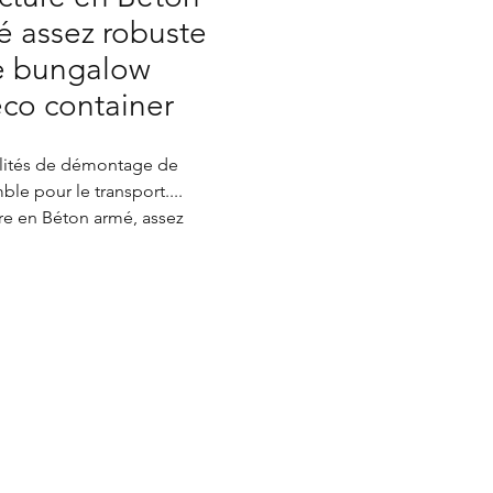
é assez robuste
le bungalow
eco container
ilités de démontage de
ble pour le transport....
re en Béton armé, assez
e, style bungalow algeco
ner
UF idéal pour utiliser comme
echnique EDF électricité Eaux
ucture appeler aussi tranche de
eut être utiliser dans le cadre
largissement de pièce ou
.
e au sol directement donc pas
 de permis