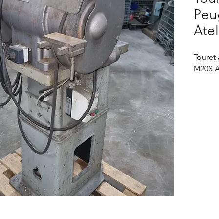
Peu
Atel
Touret 
M20S A