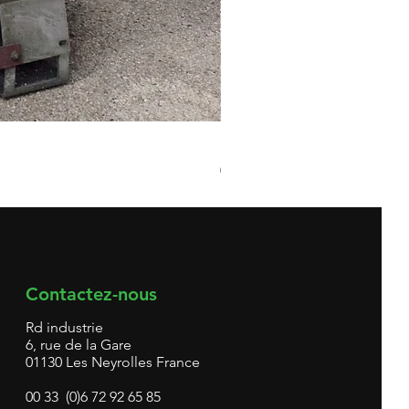
Broyeur matières plastiques 
Prix
0,00 €
Contactez-nous
Rd industrie
6, rue de la Gare
01130 Les Neyrolles France
00 33 (0)6 72 92 65 85