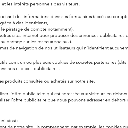
 et les intérêts personnels des visiteurs,
émorisant des informations dans ses formulaires (accès au com
grâce à des identifiants,
r le piratage de compte notamment),
autres sites internet pour proposer des annonces publicitaires p
 au partage sur les réseaux sociaux).
chémas de navigation de nos utilisateurs qui n’identifient aucune
tils.com, un ou plusieurs cookies de sociétés partenaires (dits
ans nos espaces publicitaires.
 des produits consultés ou achetés sur notre site,
ser l’offre publicitaire qui est adressée aux visiteurs en dehor
aliser l’offre publicitaire que nous pouvons adresser en dehors
m
nt ainsi :
t de notre site. Ils comprennent, par exemple, les cookies qui