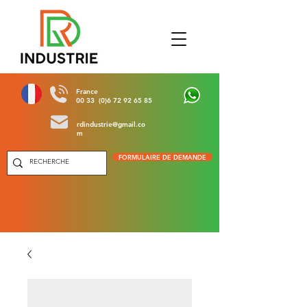
France
00 33 (0)6 72 92 65 85
rdindustrie@gmail.co
m
FORMULAIRE DE DEMANDE