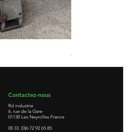
Broyeur matières plastiques 
Prix
0,00 €
Contactez-nous
Rd industrie
6, rue de la Gare
01130 Les Neyrolles France
00 33 (0)6 72 92 65 85