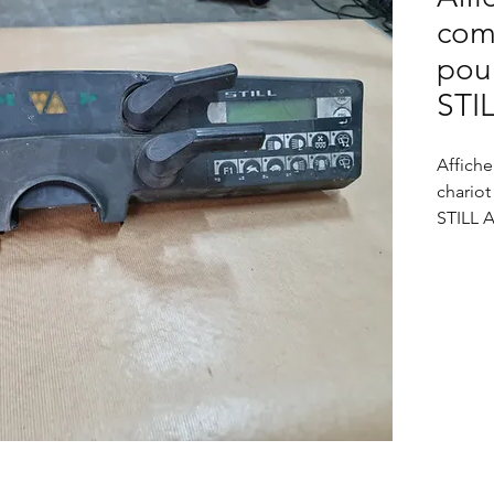
com
pour
STIL
Affich
chariot
STILL A