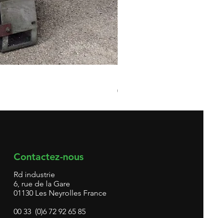
Broyeur matières plastiques 
Prix
0,00 €
Contactez-nous
Rd industrie
6, rue de la Gare
01130 Les Neyrolles France
00 33 (0)6 72 92 65 85