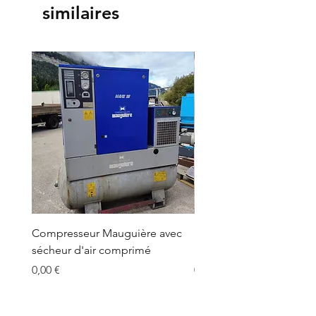
similaires
Compresseur Mauguière avec
Broyeur matières plasti
sécheur d'air comprimé
Shini SG-3060H 18,5 kw
Prix
Prix
0,00 €
0,00 €