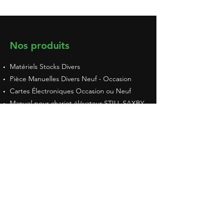
Nos produits
Matériels Stocks Divers
​Pièce Manuelles Divers Neuf - Occasion
Cartes Électroniques Occasion ou Neuf
Manuel pour chariot élévateur STILL SAXBY
Manuel Billion
Vendus - Sold
Horaires d'ouvertures
Lundi: 09:00 - 12:00 14:00-17:30
Mardi: 09:00 - 12:00 14:00-17:30
Mercredi: 09:00 - 12:00 14:00-17:30
Jeudi: 09:00 - 12:00 14:00-17:30
Vendredi: 9:00 - 12:00 14:00-17:00