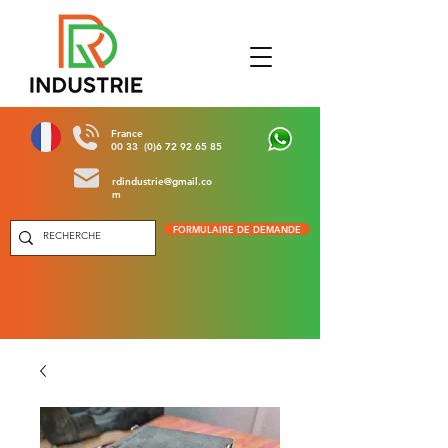
France
00 33 (0)6 72 92 65 85
rdindustrie@gmail.co
m
FORMULAIRE DE DEMANDE