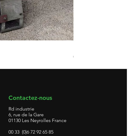
Broyeur matières plastiques 
Prix
0,00 €
Contactez-nous
Rd industrie
6, rue de la Gare
01130 Les Neyrolles France
00 33 (0)6 72 92 65 85