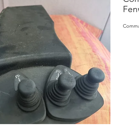
Fen
Comman