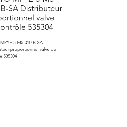
B-SA Distributeur
ortionnel valve
contrôle 535304
MPYE-5-M5-010-B-SA
uteur proportionnel valve de
le 535304
de contrôle proportionnelle de
que FESTO avec le numéro de
 MPYE-5-M5-010-B-SA et le
 de référence 535304.