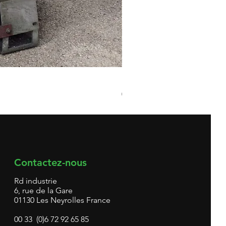
Broyeur matières plastiques 
Prix
0,00 €
Contactez-nous
Rd industrie
6, rue de la Gare
01130 Les Neyrolles France
00 33 (0)6 72 92 65 85