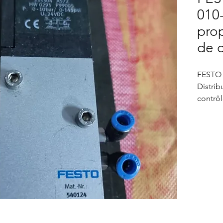
010-
prop
de 
FESTO 
Distrib
contrô
Vanne 
la mar
modèle
numéro