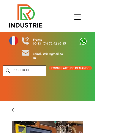
France
00 33 (0)6 72 92 65 85
rdindustrie@gmail.co
m
FORMULAIRE DE DEMANDE