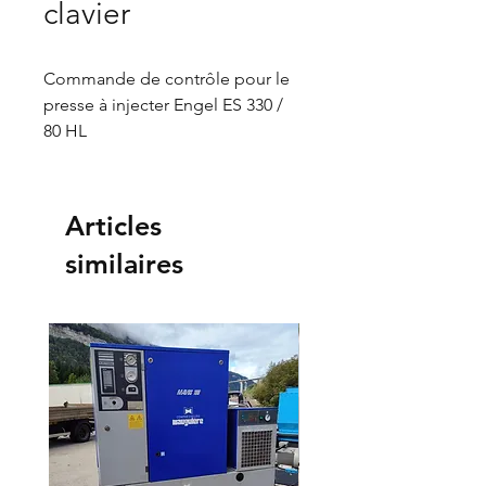
clavier
Commande de contrôle pour le
presse à injecter Engel ES 330 /
80 HL
Console écran et clavier
Disponible aussi rack de carte
Articles
électronique complète pour
similaires
presse a injection Engel ES 330
:80 HL
Disponible sur stock :
1 Commande de côtrole
1 Rack de cartes electronique